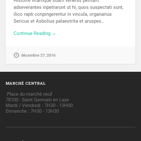
Histoire vitamque suam venenis petitam
adseverantes inpetrarunt ut hi, quos suspectati sunt,
ilico rapti conpingerentur in vincula, organarius
Sericus et Asbolius palaestrita et aruspex…
Continue Reading →
décembre 27, 2016
MARCHÉ CENTRAL
Place du marché neuf
78100 - Saint Germain en Laye
Mardi / Vendredi : 7H30 - 13H00
Dimanche : 7H30 - 13H30